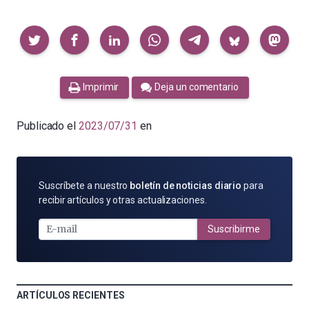
Compartir
Imprimir
Deja un comentario
Publicado el
2023/07/31
en
SUSCRÍBETE
Suscríbete a nuestro
boletín de noticias diario
para
POR
recibir artículos y otras actualizaciones.
E-
MAIL
Suscribirme
ARTÍCULOS RECIENTES