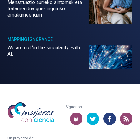
Menstruazio aurreko sintomak eta
tratamendua gure inguruko
emakumeengan
MAPPING IGNORANCE
We are not ‘in the singularity’ with
AI.
Mujeres
Síguenos:
con
ciencia
Un proyecto de: