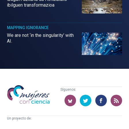
ibilguen transformazioa
MAPPING IGNORANCE
We are not ‘in the singularity’ with
AI.
Mujeres
Síguenos:
con
ciencia
Un proyecto de:
Cátedra
Euskampus