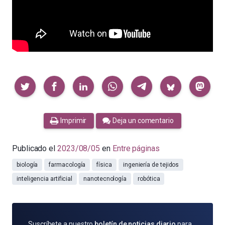
Compartir
Imprimir
Deja un comentario
Publicado el
2023/08/05
en
Entre páginas
biología
farmacología
física
ingeniería de tejidos
inteligencia artificial
nanotecnología
robótica
SUSCRÍBETE
Suscríbete a nuestro
boletín de noticias diario
para