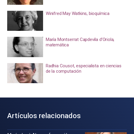
Winifred May Watkins, bioquímica
María Montserrat Capdevila d’Oriola,
matemática
Radhia Cousot, especialista en ciencias
de la computación
Artículos relacionados