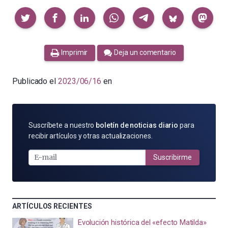
Compartir
Imprimir
Deja un comentario
Publicado el
2023/06/16
en
SUSCRÍBETE
Suscríbete a nuestro
boletín de noticias diario
para
POR
recibir artículos y otras actualizaciones.
E-
MAIL
Suscribirme
ARTÍCULOS RECIENTES
Evolución histórica del «efecto Matilda»