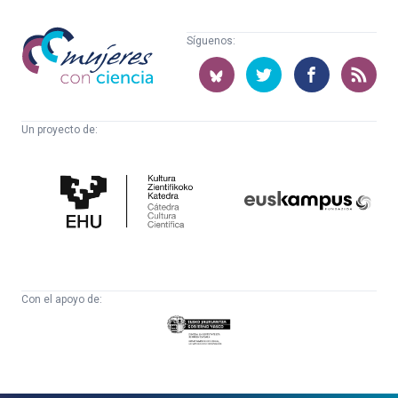
Mujeres
Síguenos:
con
ciencia
Un proyecto de:
Cátedra
Euskampus
de
Fundazioa
Cultura
Científica
Con el apoyo de:
Eusko
Jaurlaritza
-
Zientzia,