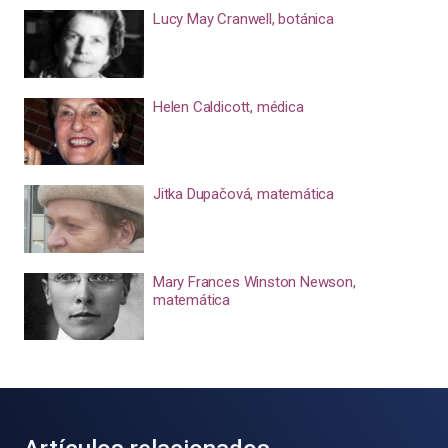
Lucy May Cranwell, botánica
Helen Caldicott, médica
Jitka Dupačová, matemática
Mary Frances Winston Newson,
matemática