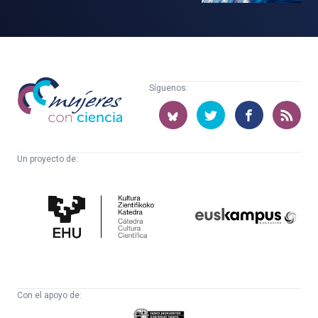
Mujeres
Síguenos:
con
ciencia
Un proyecto de:
Cátedra
Euskampus
de
Fundazioa
Cultura
Científica
Con el apoyo de:
Eusko