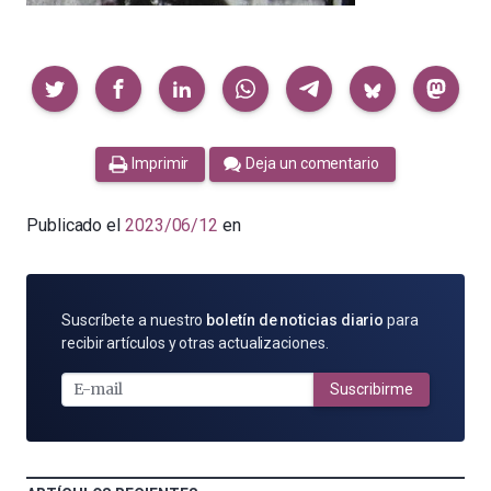
Compartir
Imprimir
Deja un comentario
Publicado el
2023/06/12
en
SUSCRÍBETE
Suscríbete a nuestro
boletín de noticias diario
para
POR
recibir artículos y otras actualizaciones.
E-
MAIL
Suscribirme