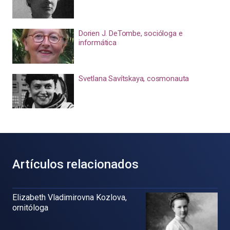
Dorien J. DeTombe, socióloga e
informática
Svetlana Savítskaya, cosmonauta
Artículos relacionados
Elizabeth Vladimirovna Kozlova,
ornitóloga