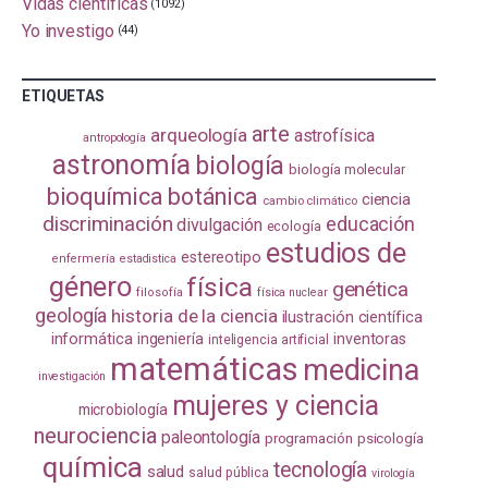
Vidas científicas
(1092)
Yo investigo
(44)
ETIQUETAS
arte
arqueología
astrofísica
antropología
astronomía
biología
biología molecular
bioquímica
botánica
ciencia
cambio climático
discriminación
educación
divulgación
ecología
estudios de
estereotipo
enfermería
estadistica
género
física
genética
filosofía
física nuclear
geología
historia de la ciencia
ilustración científica
informática
ingeniería
inventoras
inteligencia artificial
matemáticas
medicina
investigación
mujeres y ciencia
microbiología
neurociencia
paleontología
programación
psicología
química
tecnología
salud
salud pública
virología