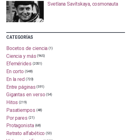
Svetlana Savítskaya, cosmonauta
CATEGORÍAS
Bocetos de ciencia
(1)
Ciencia y más
(965)
Efemérides
(2051)
En corto
(548)
En la red
(720)
Entre páginas
(591)
Gigantas en verso
(54)
Hitos
(219)
Pasatiempos
(48)
Por pares
(21)
Protagonista
(68)
Retrato alfabético
(53)