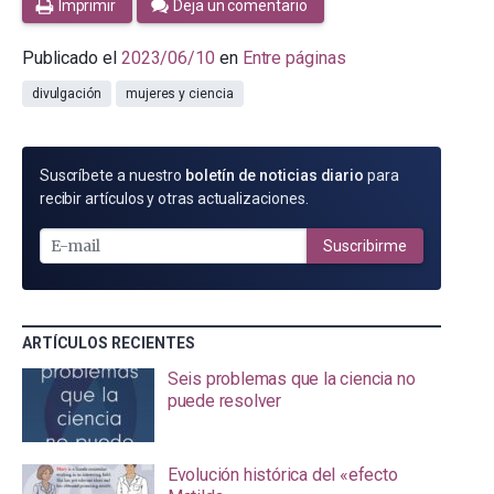
Imprimir
Deja un comentario
Publicado el
2023/06/10
en
Entre páginas
divulgación
mujeres y ciencia
SUSCRÍBETE
Suscríbete a nuestro
boletín de noticias diario
para
POR
recibir artículos y otras actualizaciones.
E-
MAIL
Suscribirme
ARTÍCULOS RECIENTES
Seis problemas que la ciencia no
puede resolver
Evolución histórica del «efecto