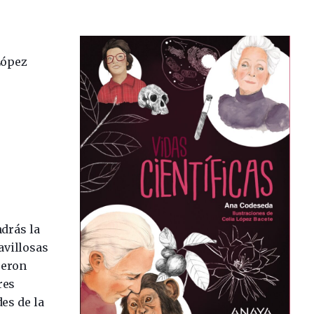
López
ndrás la
avillosas
ueron
res
es de la