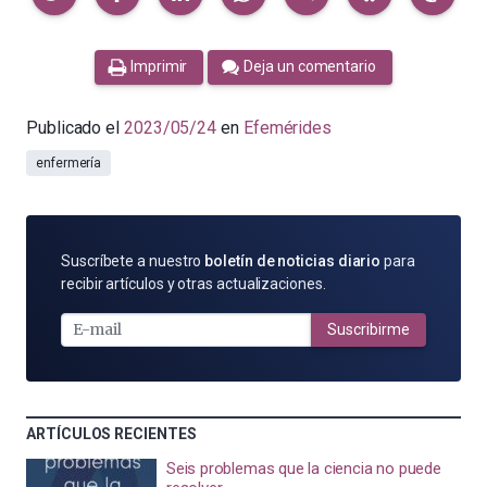
Imprimir
Deja un comentario
Publicado el
2023/05/24
en
Efemérides
enfermería
SUSCRÍBETE
Suscríbete a nuestro
boletín de noticias diario
para
POR
recibir artículos y otras actualizaciones.
E-
MAIL
Suscribirme
ARTÍCULOS RECIENTES
Seis problemas que la ciencia no puede