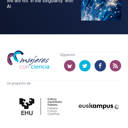
We are not ‘in the singularity’ with
AI.
Mujeres
Síguenos:
con
ciencia
Un proyecto de:
Cátedra
Euskampus
de
Fundazioa
Cultura
Científica