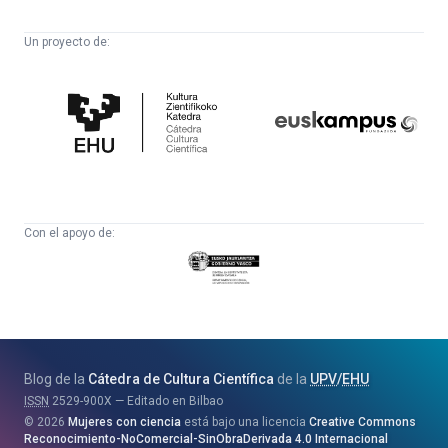
Un proyecto de:
Cátedra
Euskampus
de
Fundazioa
Cultura
Científica
Con el apoyo de:
Eusko
Jaurlaritza
-
Zientzia,
Unibertsitate
Blog de la
Cátedra de Cultura Científica
de la
UPV
/
EHU
eta
ISSN
2529-900X
Editado en Bilbao
Berrikuntza
2026
Mujeres con ciencia
está bajo una licencia
Creative Commons
Saila
Reconocimiento-NoComercial-SinObraDerivada 4.0 Internacional