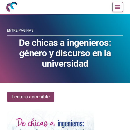
Mujeres
Un
con
blog
ciencia
de
—
la
ENTRE PÁGINAS
Cátedra
Cátedra
De chicas a ingenieros:
de
de
género y discurso en la
Cultura
Cultura
Científica
Científica
universidad
de
de
la
la
UPV/EHU
UPV/EHU
Lectura accesible