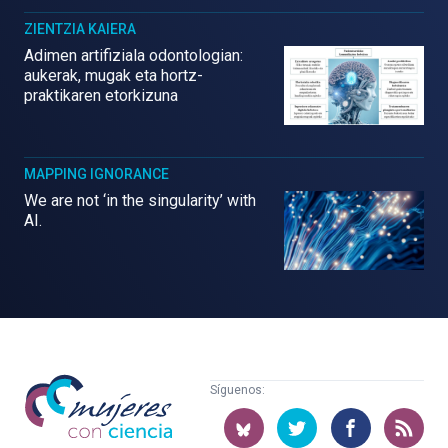
ZIENTZIA KAIERA
Adimen artifiziala odontologian:
aukerak, mugak eta hortz-
praktikaren etorkizuna
MAPPING IGNORANCE
We are not ‘in the singularity’ with
AI.
Mujeres
Síguenos:
con
ciencia