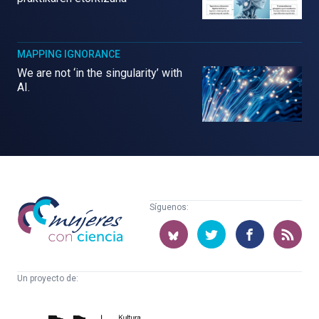
MAPPING IGNORANCE
We are not ‘in the singularity’ with
AI.
Mujeres
Síguenos:
con
ciencia
Un proyecto de:
Cátedra
Euskampus
de
Fundazioa