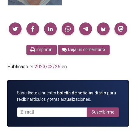
Compartir
Imprimir
Deja un comentario
Publicado el
2023/03/26
en
SUSCRÍBETE
Suscríbete a nuestro
boletín de noticias diario
para
POR
recibir artículos y otras actualizaciones.
E-
MAIL
Suscribirme