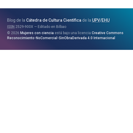
Zientzia,
Unibertsitate
Blog de la
Cátedra de Cultura Científica
de la
UPV
/
EHU
eta
ISSN
2529-900X
Editado en Bilbao
Berrikuntza
2026
Mujeres con ciencia
está bajo una licencia
Creative Commons
Saila
Reconocimiento-NoComercial-SinObraDerivada 4.0 Internacional