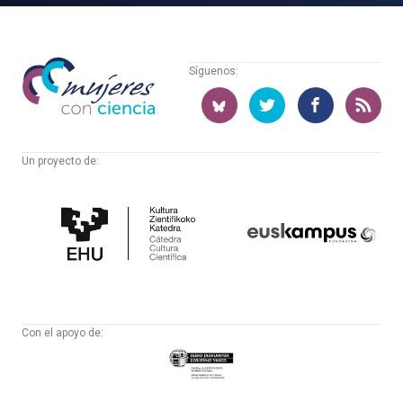
Mujeres
Síguenos:
con
ciencia
Un proyecto de:
Cátedra
Euskampus
de
Fundazioa
Cultura
Científica
Con el apoyo de:
Eusko
Jaurlaritza
-