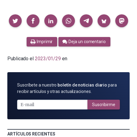
Compartir
Imprimir
Deja un comentario
Publicado el
2023/01/29
en
SUSCRÍBETE
Suscríbete a nuestro
boletín de noticias diario
para
POR
recibir artículos y otras actualizaciones.
E-
MAIL
Suscribirme
ARTÍCULOS RECIENTES