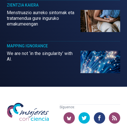
ZIENTZIA KAIERA
Menstruazio aurreko sintomak eta
tratamendua gure inguruko
emakumeengan
MAPPING IGNORANCE
We are not ‘in the singularity’ with
AI.
Mujeres
Síguenos:
con
ciencia