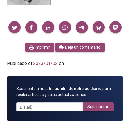
Compartir
Imprimir
Deja un comentario
Publicado el
2023/01/02
en
SUSCRÍBETE
Suscríbete a nuestro
boletín de noticias diario
para
POR
recibir artículos y otras actualizaciones.
E-
MAIL
Suscribirme