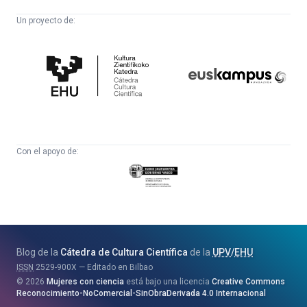
Un proyecto de:
Cátedra
Euskampus
de
Fundazioa
Cultura
Científica
Con el apoyo de:
Eusko
Jaurlaritza
-
Zientzia,
Unibertsitate
Blog de la
Cátedra de Cultura Científica
de la
UPV
/
EHU
eta
ISSN
2529-900X
Editado en Bilbao
Berrikuntza
2026
Mujeres con ciencia
está bajo una licencia
Creative Commons
Saila
Reconocimiento-NoComercial-SinObraDerivada 4.0 Internacional