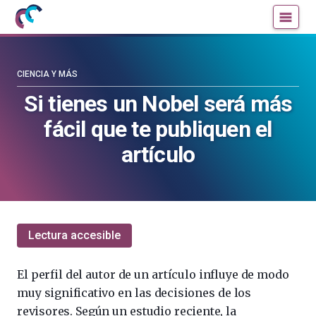
Mujeres
Un
con
blog
ciencia
de
—
la
CIENCIA Y MÁS
Cátedra
Cátedra
Si tienes un Nobel será más
de
de
fácil que te publiquen el
Cultura
Cultura
Científica
Científica
artículo
de
de
la
la
UPV/EHU
UPV/EHU
Lectura accesible
El perfil del autor de un artículo influye de modo
muy significativo en las decisiones de los
revisores. Según un estudio reciente, la