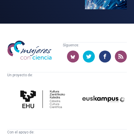
Mujeres
Síguenos:
con
ciencia
Un proyecto de:
Cátedra
Euskampus
de
Fundazioa
Cultura
Científica
Con el apoyo de: