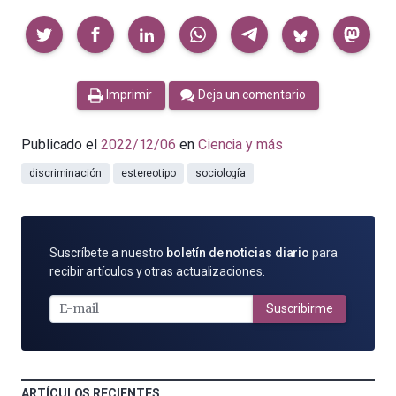
Compartir
Imprimir
Deja un comentario
Publicado el
2022/12/06
en
Ciencia y más
discriminación
estereotipo
sociología
SUSCRÍBETE
Suscríbete a nuestro
boletín de noticias diario
para
POR
recibir artículos y otras actualizaciones.
E-
MAIL
Suscribirme
ARTÍCULOS RECIENTES