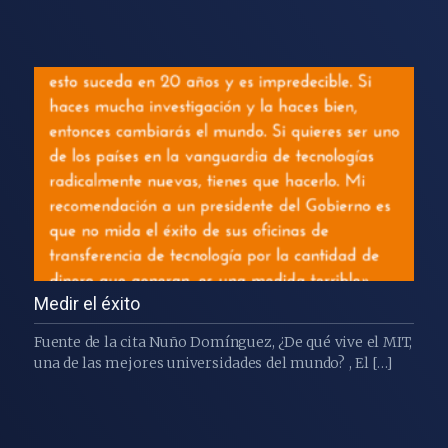
Medir el éxito
Fuente de la cita Nuño Domínguez, ¿De qué vive el MIT,
una de las mejores universidades del mundo? , El […]