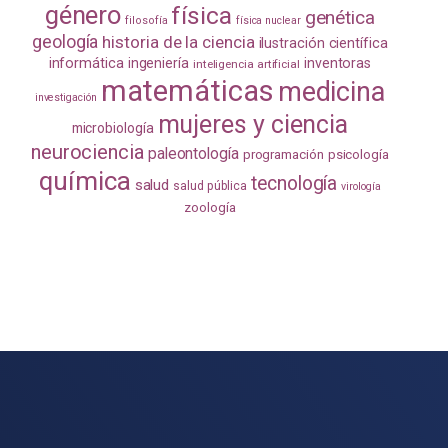
género
física
genética
filosofía
física nuclear
geología
historia de la ciencia
ilustración científica
informática
ingeniería
inventoras
inteligencia artificial
matemáticas
medicina
investigación
mujeres y ciencia
microbiología
neurociencia
paleontología
programación
psicología
química
tecnología
salud
salud pública
virología
zoología