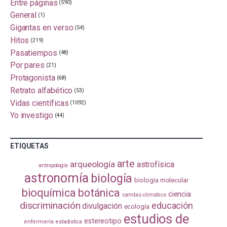
Entre páginas
(590)
General
(1)
Gigantas en verso
(54)
Hitos
(219)
Pasatiempos
(48)
Por pares
(21)
Protagonista
(68)
Retrato alfabético
(53)
Vidas científicas
(1092)
Yo investigo
(44)
ETIQUETAS
arte
arqueología
astrofísica
antropología
astronomía
biología
biología molecular
bioquímica
botánica
ciencia
cambio climático
discriminación
educación
divulgación
ecología
estudios de
estereotipo
enfermería
estadistica