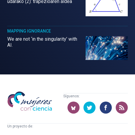
udarako (2): trapezioaren aldea
MAPPING IGNORANCE
We are not ‘in the singularity’ with
AI.
Mujeres
Síguenos:
con
ciencia
Un proyecto de:
Cátedra
Euskampus