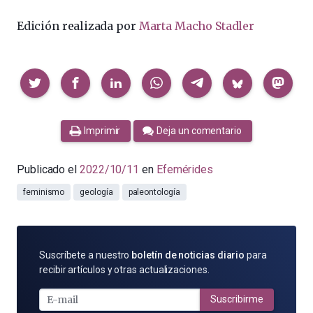
Edición realizada por
Marta Macho Stadler
Compartir
Imprimir
Deja un comentario
Publicado el
2022/10/11
en
Efemérides
feminismo
geología
paleontología
SUSCRÍBETE
Suscríbete a nuestro
boletín de noticias diario
para
POR
recibir artículos y otras actualizaciones.
E-
MAIL
Suscribirme