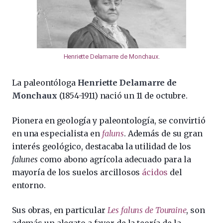
Henriette Delamarre de Monchaux
.
La paleontóloga
Henriette Delamarre de
Monchaux
(1854-1911) nació un 11 de octubre.
Pionera en geología y paleontología, se convirtió
en una especialista en
faluns
. Además de su gran
interés geológico, destacaba la utilidad de los
falunes
como abono agrícola adecuado para la
mayoría de los suelos arcillosos
ácidos
del
entorno.
Sus obras, en particular
Les faluns de Touraine
, son
además un alegato a favor de la teoría de la