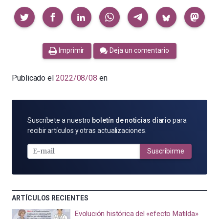
Compartir
Imprimir
Deja un comentario
Publicado el
2022/08/08
en
SUSCRÍBETE
Suscríbete a nuestro
boletín de noticias diario
para
POR
recibir artículos y otras actualizaciones.
E-
MAIL
Suscribirme
ARTÍCULOS RECIENTES
Evolución histórica del «efecto Matilda»