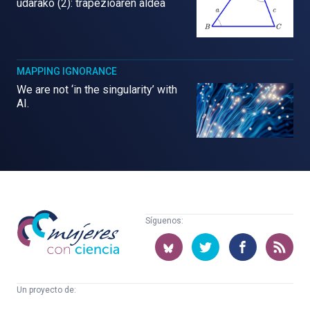
udarako (2): trapezioaren aldea
MAPPING IGNORANCE
We are not ‘in the singularity’ with
AI.
Mujeres
Síguenos:
con
ciencia
Un proyecto de:
Cátedra
Euskampus