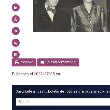
Imprimir
Deja un comentario
Publicado el
2022/07/05
en
SUSCRÍBETE
Suscríbete a nuestro
boletín de noticias diario
para recibir ar
POR
E-
MAIL