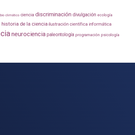
discriminación
divulgación
ciencia
ecología
io climático
a
historia de la ciencia
ilustración científica
informática
ncia
neurociencia
paleontología
programación
psicología