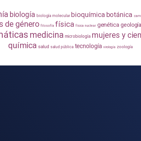
mía
biología
bioquímica
botánica
biología molecular
camb
s de género
física
genética
geologí
filosofía
física nuclear
áticas
medicina
mujeres y cie
microbiología
química
tecnología
salud
zoología
salud pública
virología