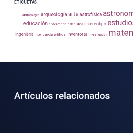
ETIQUETAS
astrono
arte
arqueología
astrofísica
antropología
estudio
educación
estereotipo
enfermería
estadistica
matem
ingeniería
inventoras
inteligencia artificial
investigación
Artículos relacionados