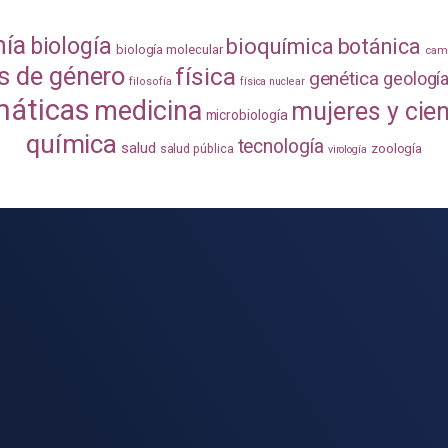
mía
biología
bioquímica
botánica
biología molecular
camb
s de género
física
genética
geologí
filosofía
física nuclear
áticas
medicina
mujeres y cie
microbiología
química
tecnología
salud
zoología
salud pública
virología