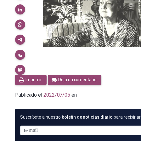
Imprimir
Deja un comentario
Publicado el
2022/07/05
en
SUSCRÍBETE
Suscríbete a nuestro
boletín de noticias diario
para recibir ar
POR
E-
MAIL