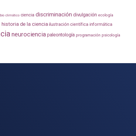
discriminación
divulgación
ciencia
ecología
io climático
a
historia de la ciencia
ilustración científica
informática
ncia
neurociencia
paleontología
programación
psicología