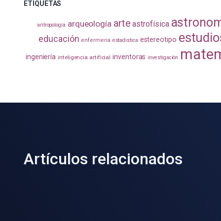
ETIQUETAS
astrono
arte
arqueología
astrofísica
antropología
estudio
educación
estereotipo
enfermería
estadistica
matem
ingeniería
inventoras
inteligencia artificial
investigación
Artículos relacionados