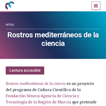
Mujeres
Un
con
blog
ciencia
de
—
la
HITOS
Cátedra
Cátedra
Rostros mediterráneos de la
de
de
ciencia
Cultura
Cultura
Científica
Científica
de
de
la
la
UPV/EHU
UPV/EHU
Lectura accesible
Rostros mediterráneos de la ciencia
es un proyecto
del programa de Cultura Científica de la
Fundación Séneca-Agencia de Ciencia y
Tecnología de la Región de Murcia
que pretende