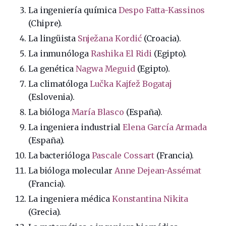
La ingeniería química
Despo Fatta-Kassinos
(Chipre).
La lingüista
Snježana Kordić
(Croacia).
La inmunóloga
Rashika El Ridi
(Egipto).
La genética
Nagwa Meguid
(Egipto).
La climatóloga
Lučka Kajfež Bogataj
(Eslovenia).
La bióloga
María Blasco
(España).
La ingeniera industrial
Elena García Armada
(España).
La bacterióloga
Pascale Cossart
(Francia).
La bióloga molecular
Anne Dejean-Assémat
(Francia).
La ingeniera médica
Konstantina Nikita
(Grecia).