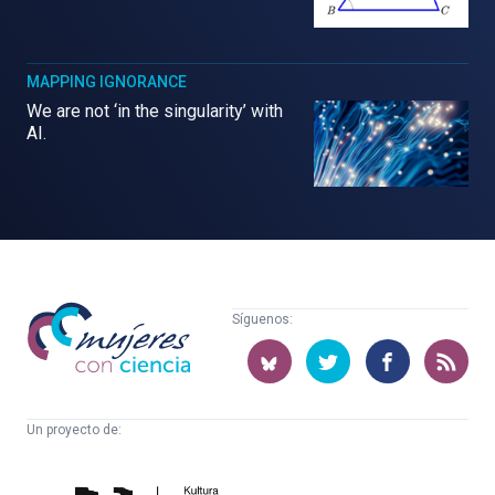
MAPPING IGNORANCE
We are not ‘in the singularity’ with
AI.
Mujeres
Síguenos:
con
ciencia
Un proyecto de:
Cátedra
Euskampus
de
Fundazioa