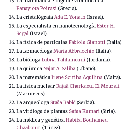
La matemática e ingeniera biomédica
Panayiota Poirazi
(Grecia).
La cristalógrafa
Ada E. Yonath
(Israel).
La especialista en nanotecnología
Ester H.
Segal
(Israel).
La física de partículas
Fabiola Gianotti
(Italia).
La farmacóloga
Maria Abbracchio
(Italia).
La bióloga
Lubna Tahtamouni
(Jordania).
La química
Najat A. Saliba
(Líbano).
La matemática
Irene Sciriha Aquilina
(Malta).
La física nuclear
Rajaâ Cherkaoui El Moursli
(Marruecos).
La arqueóloga
Staša Babić
(Serbia).
La viróloga de plantas
Safaa Kumari
(Siria).
La médica y genética
Habiba Bouhamed
Chaabouni
(Túnez).