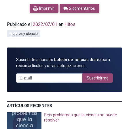
Imprimir
2 comentarios
Publicado el
2022/07/01
en
Hitos
mujeres y ciencia
SUSCRÍBETE
Suscríbete a nuestro
boletín de noticias diario
para
POR
recibir artículos y otras actualizaciones.
E-
MAIL
Suscribirme
ARTÍCULOS RECIENTES
Seis problemas que la ciencia no puede
resolver