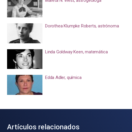
Mareta N. West, astrogeóloga
Dorothea Klumpke Roberts, astrónoma
Linda Goldway Keen, matemática
Edda Adler, química
Artículos relacionados