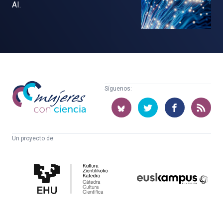
AI.
Mujeres
Síguenos:
con
ciencia
Un proyecto de:
Cátedra
Euskampus
de
Fundazioa
Cultura
Científica