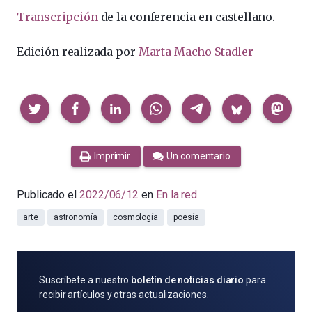
Transcripción
de la conferencia en castellano.
Edición realizada por
Marta Macho Stadler
Compartir
Imprimir
Un comentario
Publicado el
2022/06/12
en
En la red
arte
astronomía
cosmología
poesía
SUSCRÍBETE
Suscríbete a nuestro
boletín de noticias diario
para
POR
recibir artículos y otras actualizaciones.
E-