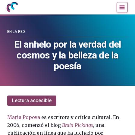
Mujeres
Un
con
blog
ciencia
de
—
la
EN LA RED
Cátedra
Cátedra
El anhelo por la verdad del
de
de
cosmos y la belleza de la
Cultura
Cultura
Científica
Científica
poesía
de
de
la
la
UPV/EHU
UPV/EHU
Lectura accesible
Maria Popova
es escritora y crítica cultural. En
2006, comenzó el blog
Brain Pickings
, una
publicación en línea que ha luchado por