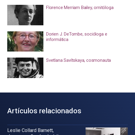
Florence Merriam Bailey, ornitóloga
Dorien J. DeTombe, socióloga e
informática
Svetlana Savítskaya, cosmonauta
Artículos relacionados
Leslie Collard Barnett,