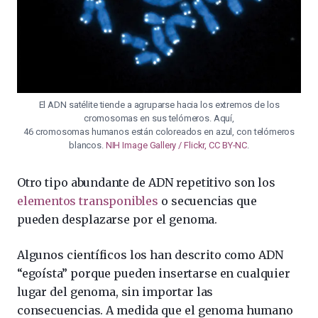
El ADN satélite tiende a agruparse hacia los extremos de los
cromosomas en sus telómeros. Aquí,
46 cromosomas humanos están coloreados en azul, con telómeros
blancos.
NIH Image Gallery / Flickr, CC BY-NC
.
Otro tipo abundante de ADN repetitivo son los
elementos transponibles
o secuencias que
pueden desplazarse por el genoma.
Algunos científicos los han descrito como ADN
“egoísta” porque pueden insertarse en cualquier
lugar del genoma, sin importar las
consecuencias. A medida que el genoma humano