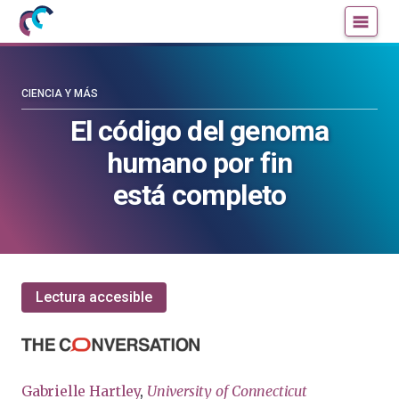
Mujeres
Un
con
blog
ciencia
de
—
la
CIENCIA Y MÁS
Cátedra
Cátedra
El código del genoma
de
de
humano por fin
Cultura
Cultura
Científica
Científica
está completo
de
de
la
la
UPV/EHU
UPV/EHU
Lectura accesible
Gabrielle Hartley
,
University of Connecticut