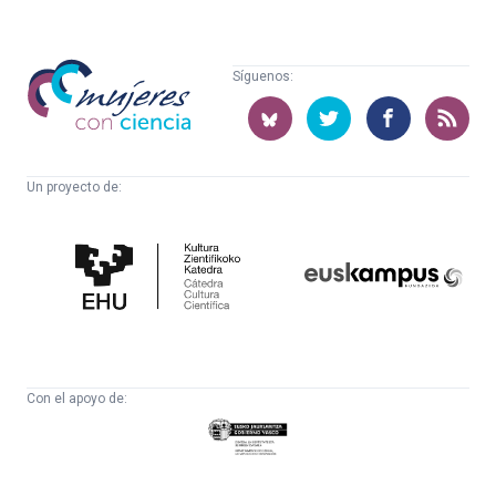
Mujeres
Síguenos:
con
ciencia
Un proyecto de:
Cátedra
Euskampus
de
Fundazioa
Cultura
Científica
Con el apoyo de:
Eusko
Jaurlaritza
-