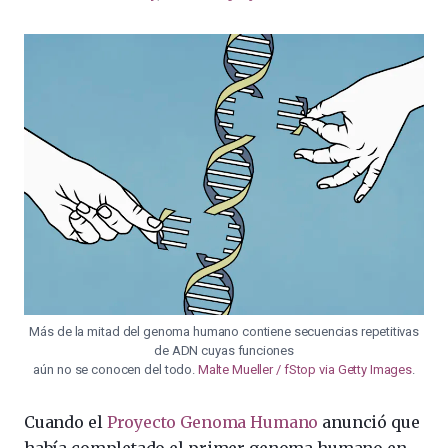
Más de la mitad del genoma humano contiene secuencias repetitivas
de ADN cuyas funciones
aún no se conocen del todo.
Malte Mueller / fStop via Getty Images
.
Cuando el
Proyecto Genoma Humano
anunció que
había completado el primer genoma humano en