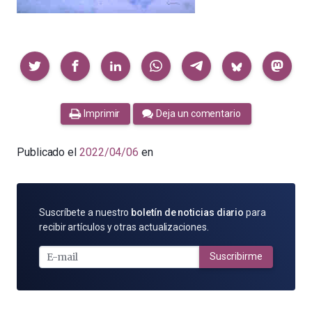
Compartir
Imprimir
Deja un comentario
Publicado el
2022/04/06
en
SUSCRÍBETE
Suscríbete a nuestro
boletín de noticias diario
para
POR
recibir artículos y otras actualizaciones.
E-
MAIL
Suscribirme