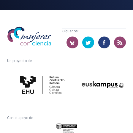
Mujeres
Síguenos:
con
ciencia
Un proyecto de:
Cátedra
Euskampus
de
Fundazioa
Cultura
Científica
Con el apoyo de:
Eusko