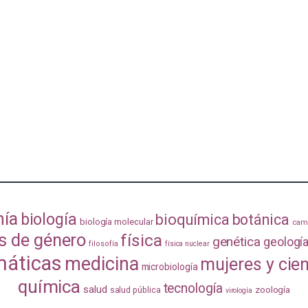
mía
biología
bioquímica
botánica
biología molecular
camb
s de género
física
genética
geologí
filosofía
física nuclear
áticas
medicina
mujeres y cie
microbiología
química
tecnología
salud
zoología
salud pública
virología