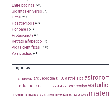
Entre páginas
(590)
Gigantas en verso
(54)
Hitos
(219)
Pasatiempos
(48)
Por pares
(21)
Protagonista
(68)
Retrato alfabético
(53)
Vidas científicas
(1092)
Yo investigo
(44)
ETIQUETAS
astrono
arte
arqueología
astrofísica
antropología
estudio
educación
estereotipo
enfermería
estadistica
matem
ingeniería
inventoras
inteligencia artificial
investigación