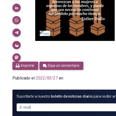
Imprimir
Deja un comentario
Publicado el
2022/03/27
en
SUSCRÍBETE
Suscríbete a nuestro
boletín de noticias diario
para recibir ar
POR
E-
MAIL