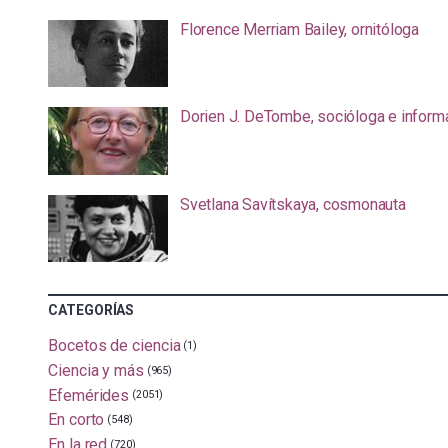
Florence Merriam Bailey, ornitóloga
Dorien J. DeTombe, socióloga e inform
Svetlana Savítskaya, cosmonauta
CATEGORÍAS
Bocetos de ciencia
(1)
Ciencia y más
(965)
Efemérides
(2051)
En corto
(548)
En la red
(720)