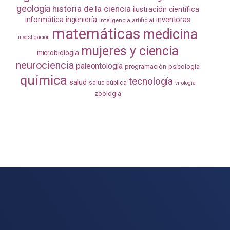
geología
historia de la ciencia
ilustración científica
informática
ingeniería
inventoras
inteligencia artificial
matemáticas
medicina
investigación
mujeres y ciencia
microbiología
neurociencia
paleontología
programación
psicología
química
tecnología
salud
salud pública
virología
zoología