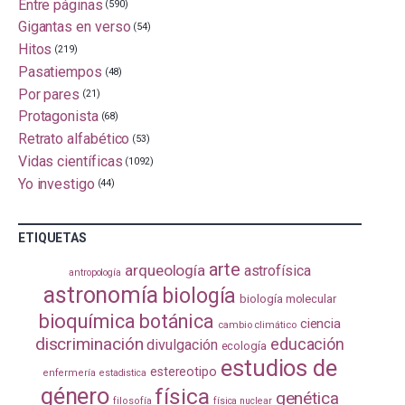
Entre páginas
(590)
Gigantas en verso
(54)
Hitos
(219)
Pasatiempos
(48)
Por pares
(21)
Protagonista
(68)
Retrato alfabético
(53)
Vidas científicas
(1092)
Yo investigo
(44)
ETIQUETAS
arte
arqueología
astrofísica
antropología
astronomía
biología
biología molecular
bioquímica
botánica
ciencia
cambio climático
discriminación
educación
divulgación
ecología
estudios de
estereotipo
enfermería
estadistica
género
física
genética
filosofía
física nuclear