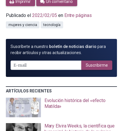
Imprimir
Un comentario
Publicado el
2022/02/05
en
Entre páginas
mujeres y ciencia
tecnología
SUSCRÍBETE
Suscríbete a nuestro
boletín de noticias diario
para
POR
recibir artículos y otras actualizaciones.
E-
MAIL
Suscribirme
ARTÍCULOS RECIENTES
Evolución histórica del «efecto
Matilda»
Mary Elvira Weeks, la científica que