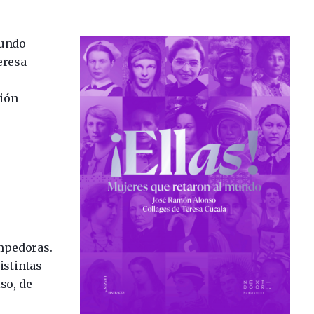
mundo
eresa
ión
ompedoras.
istintas
so, de