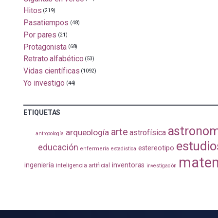
Hitos
(219)
Pasatiempos
(48)
Por pares
(21)
Protagonista
(68)
Retrato alfabético
(53)
Vidas científicas
(1092)
Yo investigo
(44)
ETIQUETAS
astronom
arte
arqueología
astrofísica
antropología
estudio
educación
estereotipo
enfermería
estadistica
matem
ingeniería
inventoras
inteligencia artificial
investigación