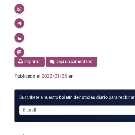
Imprimir
Deja un comentario
Publicado el
2022/01/25
en
SUSCRÍBETE
Suscríbete a nuestro
boletín de noticias diario
para recibir ar
POR
E-
MAIL