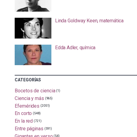
Linda Goldway Keen, matemática
Edda Adler, química
CATEGORÍAS
Bocetos de ciencia
(1)
Ciencia y más
(965)
Efemérides
(2051)
En corto
(548)
En la red
(721)
Entre páginas
(591)
Gigantas en verso
(54)