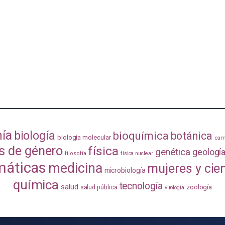
ía
biología
bioquímica
botánica
biología molecular
cam
s de género
física
genética
geologí
filosofía
física nuclear
áticas
medicina
mujeres y cie
microbiología
química
tecnología
salud
zoología
salud pública
virología