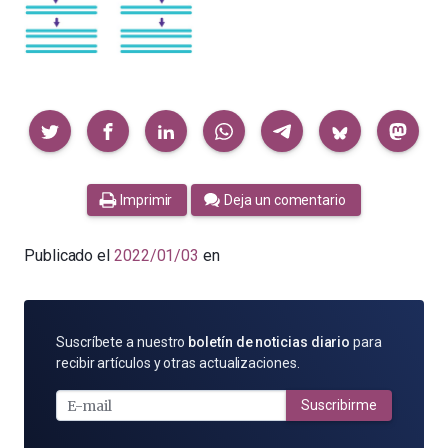
Compartir
Imprimir
Deja un comentario
Publicado el
2022/01/03
en
SUSCRÍBETE
Suscríbete a nuestro
boletín de noticias diario
para
POR
recibir artículos y otras actualizaciones.
E-
MAIL
Suscribirme