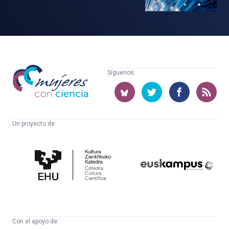
Mujeres
Síguenos:
con
ciencia
Un proyecto de:
Cátedra
Euskampus
de
Fundazioa
Cultura
Científica
Con el apoyo de: