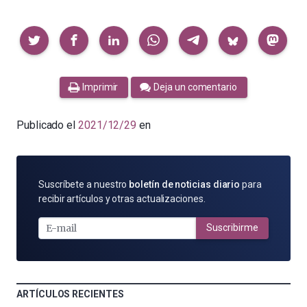
Compartir
Imprimir
Deja un comentario
Publicado el
2021/12/29
en
SUSCRÍBETE
Suscríbete a nuestro
boletín de noticias diario
para
POR
recibir artículos y otras actualizaciones.
E-
MAIL
Suscribirme
ARTÍCULOS RECIENTES