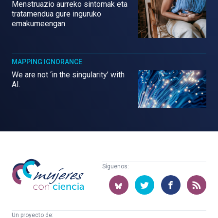
Menstruazio aurreko sintomak eta
tratamendua gure inguruko
emakumeengan
MAPPING IGNORANCE
We are not ‘in the singularity’ with
AI.
Mujeres
Síguenos:
con
ciencia
Un proyecto de: