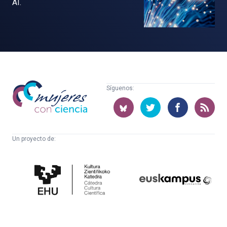
AI.
Mujeres
Síguenos:
con
ciencia
Un proyecto de:
Cátedra
Euskampus
de
Fundazioa
Cultura
Científica