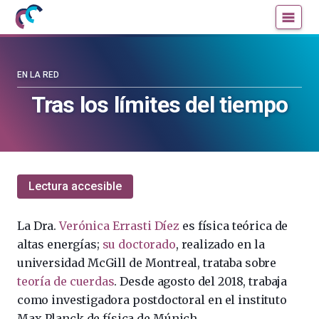
Mujeres
Un
con
blog
ciencia
de
—
la
EN LA RED
Cátedra
Cátedra
Tras los límites del tiempo
de
de
Cultura
Cultura
Científica
Científica
de
de
la
la
Lectura accesible
UPV/EHU
UPV/EHU
La Dra.
Verónica Errasti Díez
es física teórica de
altas energías;
su doctorado
, realizado en la
universidad McGill de Montreal, trataba sobre
teoría de cuerdas
. Desde agosto del 2018, trabaja
como investigadora postdoctoral en el instituto
Max Planck de física de Múnich.