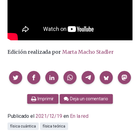
Edición realizada por
Marta Macho Stadler
Compartir
Imprimir
Deja un comentario
Publicado el
2021/12/19
en
En la red
física cuántica
física teórica