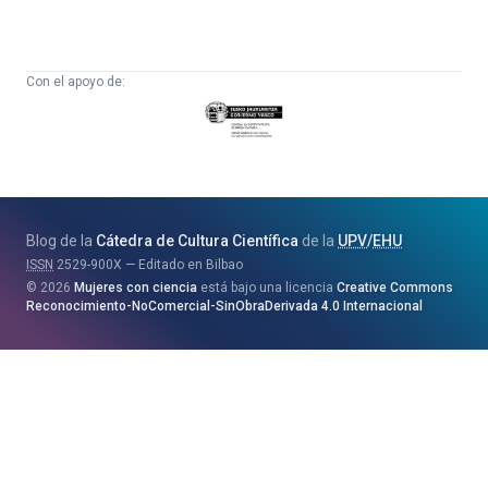
Con el apoyo de:
Eusko
Jaurlaritza
-
Zientzia,
Unibertsitate
Blog de la
Cátedra de Cultura Científica
de la
UPV
/
EHU
eta
ISSN
2529-900X
Editado en Bilbao
Berrikuntza
2026
Mujeres con ciencia
está bajo una licencia
Creative Commons
Saila
Reconocimiento-NoComercial-SinObraDerivada 4.0 Internacional