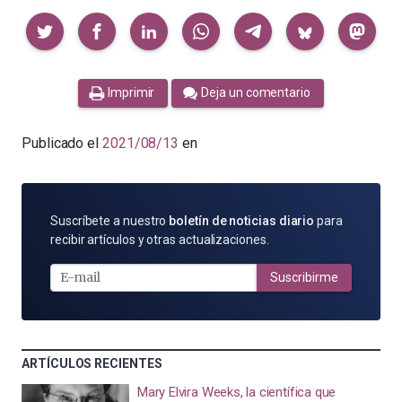
Compartir
Imprimir
Deja un comentario
Publicado el
2021/08/13
en
SUSCRÍBETE
Suscríbete a nuestro
boletín de noticias diario
para
POR
recibir artículos y otras actualizaciones.
E-
MAIL
Suscribirme
ARTÍCULOS RECIENTES
Mary Elvira Weeks, la científica que