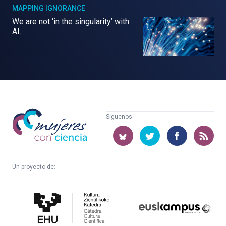
MAPPING IGNORANCE
We are not ‘in the singularity’ with
AI.
Mujeres
Síguenos:
con
ciencia
Un proyecto de:
Cátedra
Euskampus
de
Fundazioa
Cultura
Científica