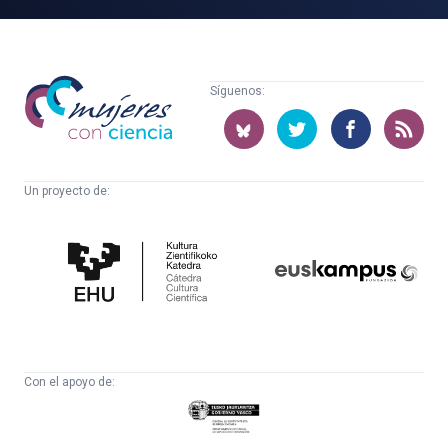
Mujeres
Síguenos:
con
ciencia
Un proyecto de:
Cátedra
Euskampus
de
Fundazioa
Cultura
Científica
Con el apoyo de:
Eusko
Jaurlaritza