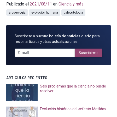
Publicado el
2021/08/11
en
Ciencia y más
arqueología
evolución humana
paleontología
SUSCRÍBETE
Suscríbete a nuestro
boletín de noticias diario
para
POR
recibir artículos y otras actualizaciones.
E-
MAIL
Suscribirme
ARTÍCULOS RECIENTES
Seis problemas que la ciencia no puede
resolver
Evolución histórica del «efecto Matilda»