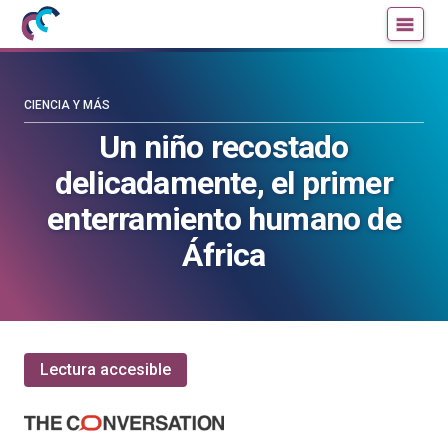
Mujeres
Un
con
blog
ciencia
de
—
la
CIENCIA Y MÁS
Cátedra
Cátedra
Un niño recostado
de
de
delicadamente, el primer
Cultura
Cultura
Científica
Científica
enterramiento humano de
de
de
África
la
la
UPV/EHU
UPV/EHU
Lectura accesible