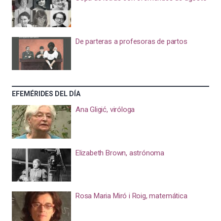
De parteras a profesoras de partos
EFEMÉRIDES DEL DÍA
Ana Gligić, viróloga
Elizabeth Brown, astrónoma
Rosa Maria Miró i Roig, matemática