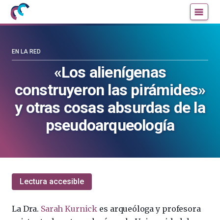
Mujeres
Un
con
blog
ciencia
de
—
la
EN LA RED
Cátedra
Cátedra
«Los alienígenas
de
de
construyeron las pirámides»
Cultura
Cultura
Científica
Científica
y otras cosas absurdas de la
de
de
pseudoarqueología
la
la
UPV/EHU
UPV/EHU
Lectura accesible
La Dra.
Sarah Kurnick
es arqueóloga y profesora