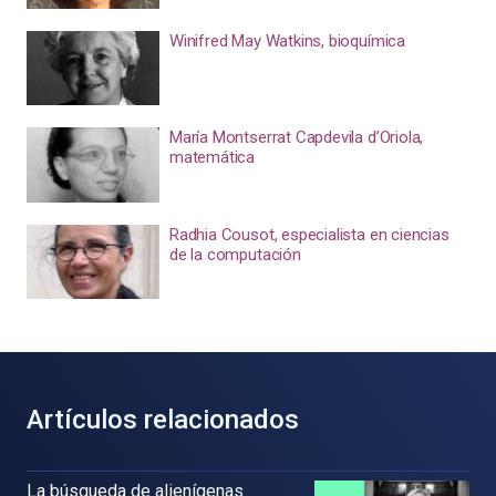
Winifred May Watkins, bioquímica
María Montserrat Capdevila d’Oriola,
matemática
Radhia Cousot, especialista en ciencias
de la computación
Artículos relacionados
La búsqueda de alienígenas