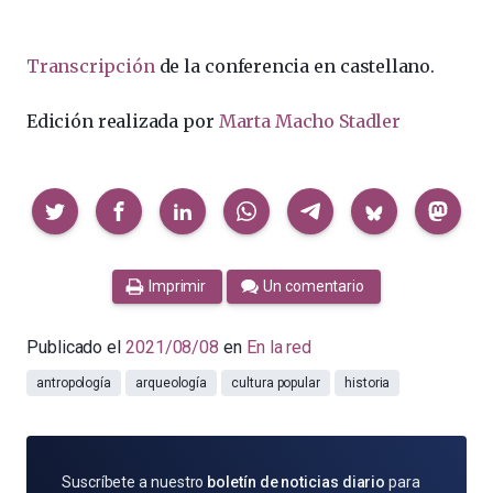
Transcripción
de la conferencia en castellano.
Edición realizada por
Marta Macho Stadler
Compartir
Imprimir
Un comentario
Publicado el
2021/08/08
en
En la red
antropología
arqueología
cultura popular
historia
SUSCRÍBETE
Suscríbete a nuestro
boletín de noticias diario
para