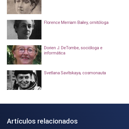
Florence Merriam Bailey, ornitóloga
Dorien J. DeTombe, socióloga e
informática
Svetlana Savítskaya, cosmonauta
Artículos relacionados