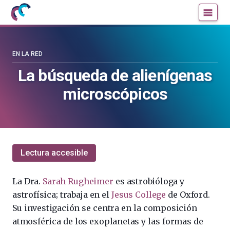
Mujeres
Un
con
blog
ciencia
de
—
la
EN LA RED
Cátedra
Cátedra
La búsqueda de alienígenas
de
de
microscópicos
Cultura
Cultura
Científica
Científica
de
de
la
la
UPV/EHU
UPV/EHU
Lectura accesible
La Dra.
Sarah Rugheimer
es astrobióloga y
astrofísica; trabaja en el
Jesus College
de Oxford.
Su investigación se centra en la composición
atmosférica de los exoplanetas y las formas de