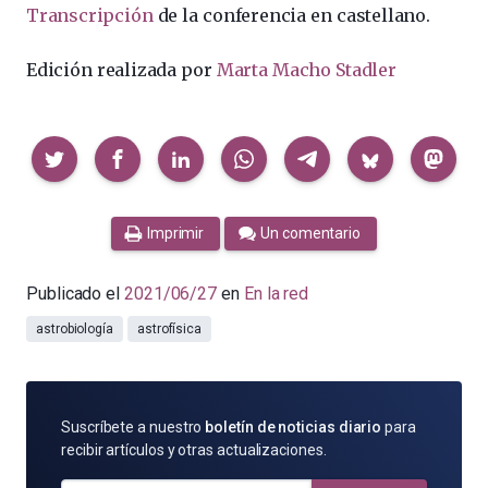
Transcripción
de la conferencia en castellano.
Edición realizada por
Marta Macho Stadler
Compartir
Imprimir
Un comentario
Publicado el
2021/06/27
en
En la red
astrobiología
astrofísica
SUSCRÍBETE
Suscríbete a nuestro
boletín de noticias diario
para
POR
recibir artículos y otras actualizaciones.
E-