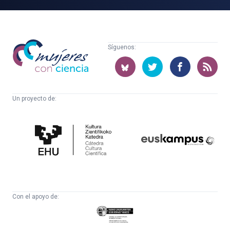
Mujeres
Síguenos:
con
ciencia
Un proyecto de:
Cátedra
Euskampus
de
Fundazioa
Cultura
Científica
Con el apoyo de:
Eusko
Jaurlaritza