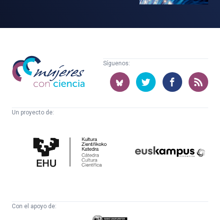
Mujeres
Síguenos:
con
ciencia
Un proyecto de:
Cátedra
Euskampus
de
Fundazioa
Cultura
Científica
Con el apoyo de: