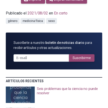
Publicado el
2021/08/02
en
En corto
género
medicina física
sexo
SUSCRÍBETE
Suscríbete a nuestro
boletín de noticias diario
para
POR
recibir artículos y otras actualizaciones.
E-
MAIL
Suscribirme
ARTÍCULOS RECIENTES
Seis problemas que la ciencia no puede
resolver