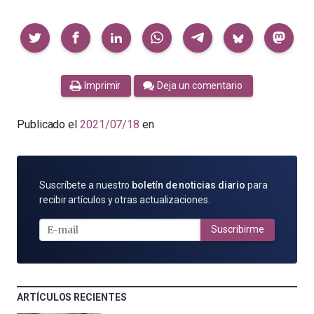
Compartir
Imprimir
Deja un comentario
Publicado el
2021/07/18
en
SUSCRÍBETE
Suscríbete a nuestro
boletín de noticias diario
para
POR
recibir artículos y otras actualizaciones.
E-
MAIL
Suscribirme
ARTÍCULOS RECIENTES