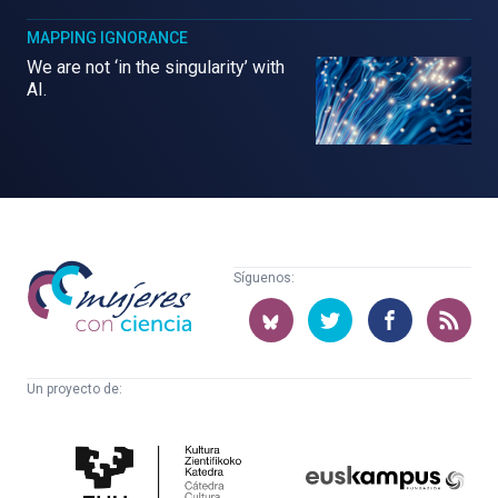
MAPPING IGNORANCE
We are not ‘in the singularity’ with
AI.
Mujeres
Síguenos:
con
ciencia
Un proyecto de:
Cátedra
Euskampus
de
Fundazioa
Cultura