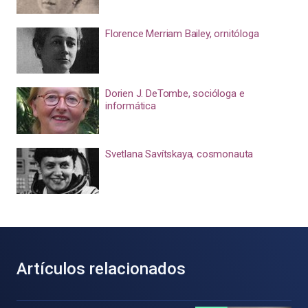
Florence Merriam Bailey, ornitóloga
Dorien J. DeTombe, socióloga e
informática
Svetlana Savítskaya, cosmonauta
Artículos relacionados