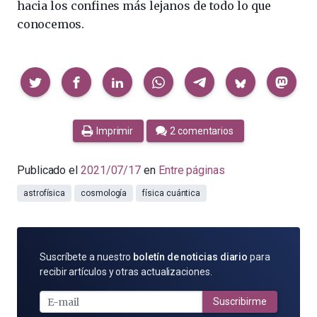
hacia los confines más lejanos de todo lo que
conocemos.
Compartir
Imprimir
2 comentarios
Publicado el
2021/07/17
en
Entre páginas
astrofísica
cosmología
física cuántica
SUSCRÍBETE
Suscríbete a nuestro
boletín de noticias diario
para
POR
recibir artículos y otras actualizaciones.
E-
MAIL
Suscribirme