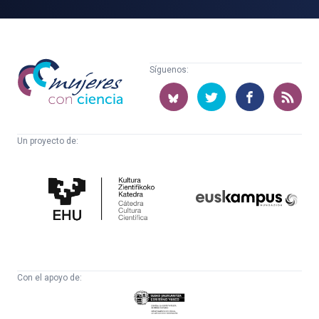
Mujeres
Síguenos:
con
ciencia
Un proyecto de:
Cátedra
Euskampus
de
Fundazioa
Cultura
Científica
Con el apoyo de:
Eusko
Jaurlaritza