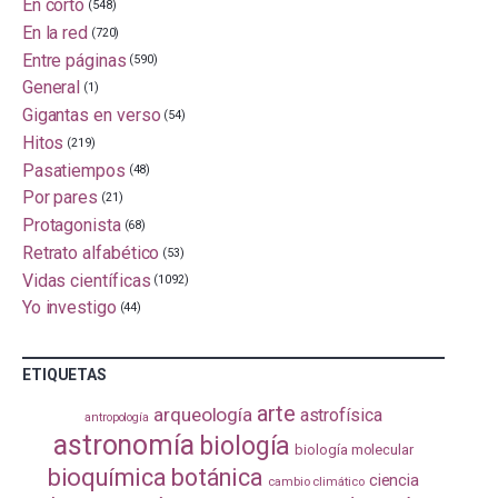
En corto
(548)
En la red
(720)
Entre páginas
(590)
General
(1)
Gigantas en verso
(54)
Hitos
(219)
Pasatiempos
(48)
Por pares
(21)
Protagonista
(68)
Retrato alfabético
(53)
Vidas científicas
(1092)
Yo investigo
(44)
ETIQUETAS
arte
arqueología
astrofísica
antropología
astronomía
biología
biología molecular
bioquímica
botánica
ciencia
cambio climático