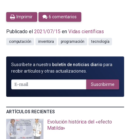
Imprimir
6 comentarios
Publicado el
2021/07/15
en
Vidas científicas
computación
inventora
programación
tecnología
SUSCRÍBETE
Suscríbete a nuestro
boletín de noticias diario
para
POR
recibir artículos y otras actualizaciones.
E-
MAIL
Suscribirme
ARTÍCULOS RECIENTES
Evolución histórica del «efecto
Matilda»