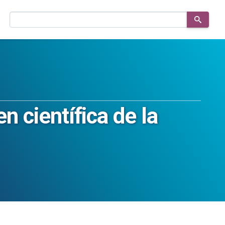
Buscar
en
el
sitio
n científica de la