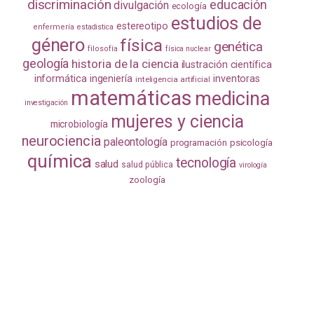
discriminación
educación
divulgación
ecología
estudios de
estereotipo
enfermería
estadistica
género
física
genética
filosofía
física nuclear
geología
historia de la ciencia
ilustración científica
informática
ingeniería
inventoras
inteligencia artificial
matemáticas
medicina
investigación
mujeres y ciencia
microbiología
neurociencia
paleontología
programación
psicología
química
tecnología
salud
salud pública
virología
zoología