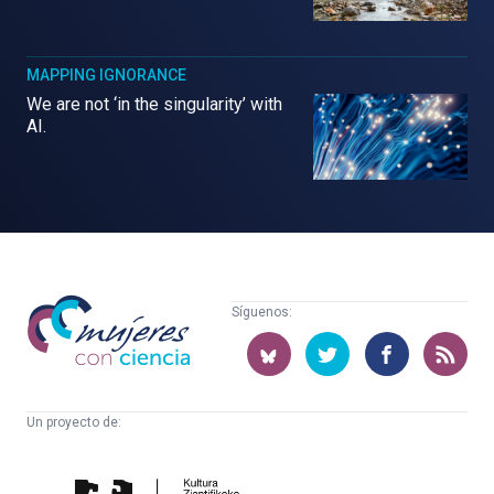
MAPPING IGNORANCE
We are not ‘in the singularity’ with
AI.
Mujeres
Síguenos:
con
ciencia
Un proyecto de:
Cátedra
Euskampus
de
Fundazioa