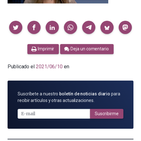
Compartir
Imprimir
Deja un comentario
Publicado el
2021/06/10
en
SUSCRÍBETE
Suscríbete a nuestro
boletín de noticias diario
para
POR
recibir artículos y otras actualizaciones.
E-
MAIL
Suscribirme