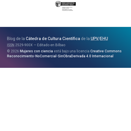
Eusko
Jaurlaritza
-
Zientzia,
Unibertsitate
Blog de la
Cátedra de Cultura Científica
de la
UPV
/
EHU
eta
ISSN
2529-900X
Editado en Bilbao
Berrikuntza
2026
Mujeres con ciencia
está bajo una licencia
Creative Commons
Saila
Reconocimiento-NoComercial-SinObraDerivada 4.0 Internacional