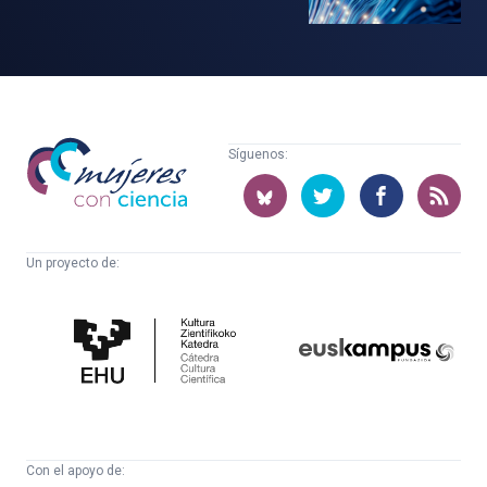
Mujeres
Síguenos:
con
ciencia
Un proyecto de:
Cátedra
Euskampus
de
Fundazioa
Cultura
Científica
Con el apoyo de: