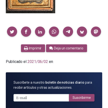
Compartir
Imprimir
Deja un comentario
Publicado el
2021/06/02
en
SUSCRÍBETE
Suscríbete a nuestro
boletín de noticias diario
para
POR
recibir artículos y otras actualizaciones.
E-
MAIL
Suscribirme