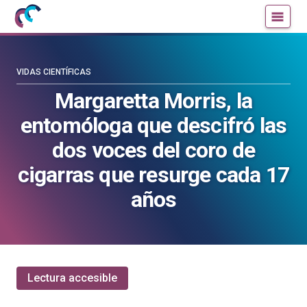
Mujeres
Un
con
blog
ciencia
de
—
la
VIDAS CIENTÍFICAS
Cátedra
Cátedra
Margaretta Morris, la
de
de
entomóloga que descifró las
Cultura
Cultura
Científica
Científica
dos voces del coro de
de
de
cigarras que resurge cada 17
la
la
UPV/EHU
UPV/EHU
años
Lectura accesible