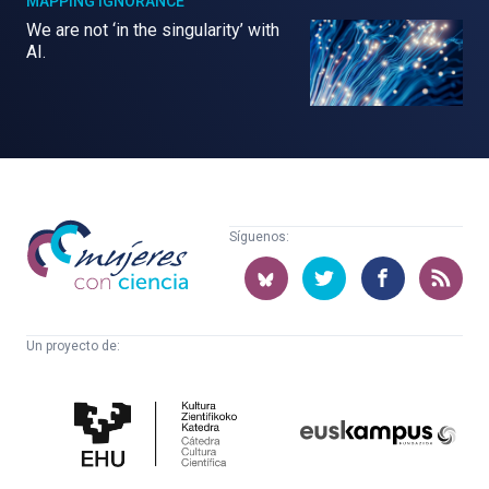
MAPPING IGNORANCE
We are not ‘in the singularity’ with
AI.
Mujeres
Síguenos:
con
ciencia
Un proyecto de:
Cátedra
Euskampus
de
Fundazioa
Cultura
Científica