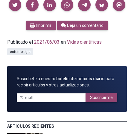
Compartir
Imprimir
Deja un comentario
Publicado el
2021/06/03
en
Vidas científicas
entomología
SUSCRÍBETE
Suscríbete a nuestro
boletín de noticias diario
para
POR
recibir artículos y otras actualizaciones.
E-
MAIL
Suscribirme
ARTÍCULOS RECIENTES