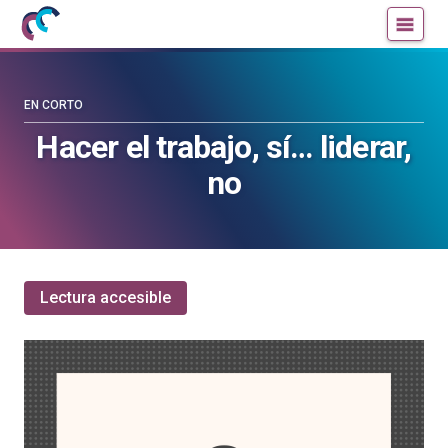
Mujeres
Un
con
blog
ciencia
de
—
la
EN CORTO
Cátedra
Cátedra
Hacer el trabajo, sí… liderar,
de
de
no
Cultura
Cultura
Científica
Científica
de
de
la
la
UPV/EHU
UPV/EHU
Lectura accesible