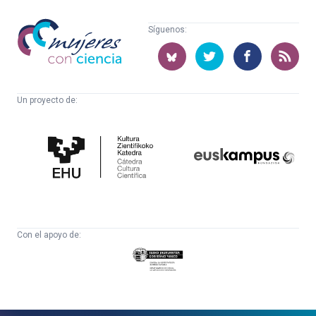
Mujeres
Síguenos:
con
ciencia
Un proyecto de:
Cátedra
Euskampus
de
Fundazioa
Cultura
Científica
Con el apoyo de:
Eusko
Jaurlaritza
-
Zientzia,