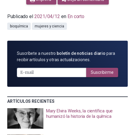
Publicado el
2021/04/12
en
En corto
bioquímica
mujeres y ciencia
SUSCRÍBETE
Suscríbete a nuestro
boletín de noticias diario
para
POR
recibir artículos y otras actualizaciones.
E-
MAIL
Suscribirme
ARTÍCULOS RECIENTES
Mary Elvira Weeks, la científica que
humanizó la historia de la química