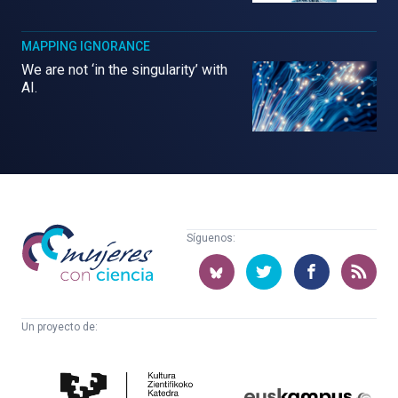
MAPPING IGNORANCE
We are not ‘in the singularity’ with
AI.
Mujeres
Síguenos:
con
ciencia
Un proyecto de:
Cátedra
Euskampus
de
Fundazioa
Cultura