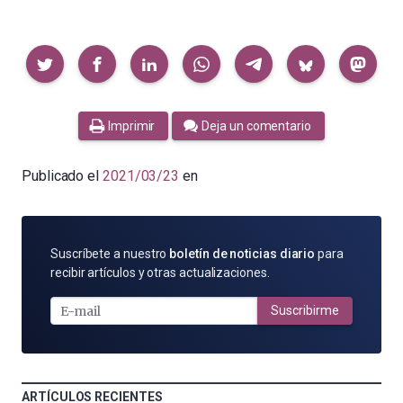
Compartir
Imprimir
Deja un comentario
Publicado el
2021/03/23
en
SUSCRÍBETE
Suscríbete a nuestro
boletín de noticias diario
para
POR
recibir artículos y otras actualizaciones.
E-
MAIL
Suscribirme
ARTÍCULOS RECIENTES