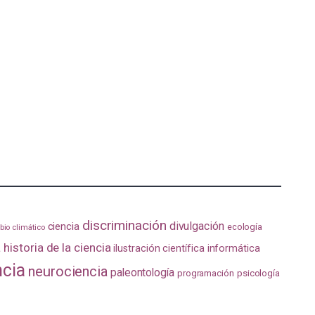
discriminación
divulgación
ciencia
ecología
io climático
a
historia de la ciencia
ilustración científica
informática
ncia
neurociencia
paleontología
programación
psicología