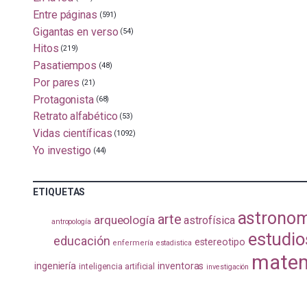
Entre páginas
(591)
Gigantas en verso
(54)
Hitos
(219)
Pasatiempos
(48)
Por pares
(21)
Protagonista
(68)
Retrato alfabético
(53)
Vidas científicas
(1092)
Yo investigo
(44)
ETIQUETAS
astrono
arte
arqueología
astrofísica
antropología
estudio
educación
estereotipo
enfermería
estadistica
matem
ingeniería
inventoras
inteligencia artificial
investigación