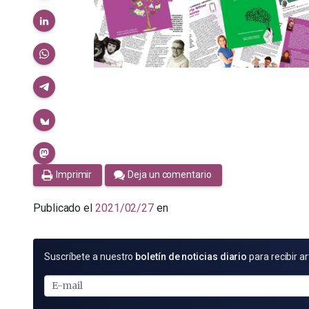
Imprimir
Deja un comentario
Publicado el
2021/02/27
en
SUSCRÍBETE
Suscríbete a nuestro
boletín de noticias diario
para recibir ar
POR
E-
MAIL