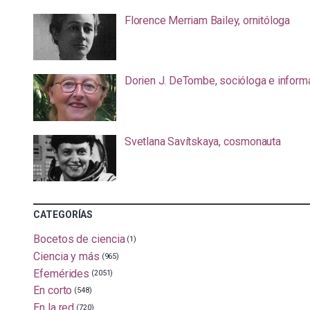
Florence Merriam Bailey, ornitóloga
Dorien J. DeTombe, socióloga e inform
Svetlana Savítskaya, cosmonauta
CATEGORÍAS
Bocetos de ciencia
(1)
Ciencia y más
(965)
Efemérides
(2051)
En corto
(548)
En la red
(720)