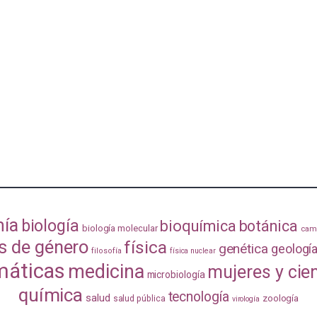
mía
biología
bioquímica
botánica
biología molecular
camb
s de género
física
genética
geologí
filosofía
física nuclear
áticas
medicina
mujeres y cie
microbiología
química
tecnología
salud
zoología
salud pública
virología