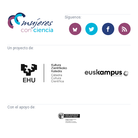
Mujeres
Síguenos:
con
ciencia
Un proyecto de:
Cátedra
Euskampus
de
Fundazioa
Cultura
Científica
Con el apoyo de:
Eusko
Jaurlaritza
-