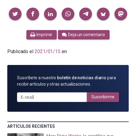
Compartir
Imprimir
Deja un comentario
Publicado el
2021/01/15
en
SUSCRÍBETE
Suscríbete a nuestro
boletín de noticias diario
para
POR
recibir artículos y otras actualizaciones.
E-
MAIL
Suscribirme
ARTÍCULOS RECIENTES
Mary Elvira Weeks, la científica que