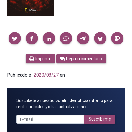
Compartir
Imprimir
Deja un comentario
Publicado el
2020/08/27
en
SUSCRÍBETE
Suscríbete a nuestro
boletín de noticias diario
para
POR
recibir artículos y otras actualizaciones.
E-
MAIL
Suscribirme