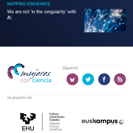
MAPPING IGNORANCE
We are not ‘in the singularity’ with
AI.
Mujeres
Síguenos:
con
ciencia
Un proyecto de:
Cátedra
Euskampus
de
Fundazioa
Cultura
Científica