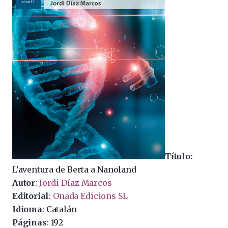
Título:
L’aventura de Berta a Nanoland
Autor
:
Jordi Díaz Marcos
Editorial
:
Onada Edicions SL
Idioma
: Catalán
Páginas
: 192