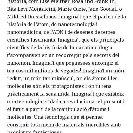
història, com Lise Meitner, Rosalind Franklin,
Rita Levi-Montalcini, Marie Curie, Jane Goodall o
Mildred Dresselhaus. Imagina’t que et parlen de la
història de l’àtom, de nanotecnologia i
nanomedicina, de l’ADN i de desenes de temes
científics fascinants. Imagina’t que els principals
científics de la història de la nanotecnologia
t’acompanyen en un recorregut pels secrets del
nanomon. Imagina’t que poguesses encongir el
teu cos mil milions de vegades! Imagina’t un món
reduït, un món tan minúscul, on els àtoms i les
molècules són els protagonistes i on tu tens
pràcticament la seua mida. Imagina’t que existeix
una tecnologia cridada a revolucionar el present i
el futur a partir de la manipulació d’àtoms i
molècules. Una tecnologia que et permet
construir tota mena de materials increïbles amb
propietats fantàstiques.