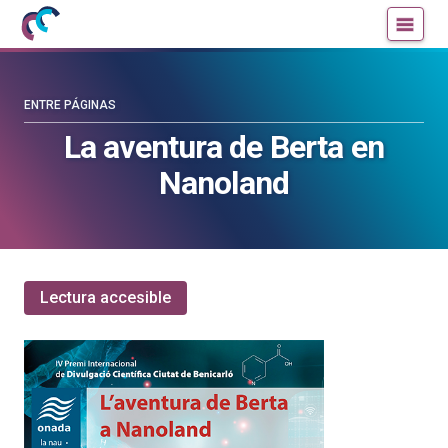
Mujeres
Un
con
blog
ciencia
de
—
la
ENTRE PÁGINAS
Cátedra
Cátedra
La aventura de Berta en
de
de
Nanoland
Cultura
Cultura
Científica
Científica
de
de
la
la
UPV/EHU
UPV/EHU
Lectura accesible