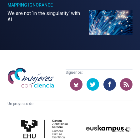
MAPPING IGNORANCE
We are not ‘in the singularity’ with
AI.
Mujeres
Síguenos:
con
ciencia
Un proyecto de:
Cátedra
Euskampus
de
Fundazioa
Cultura
Científica