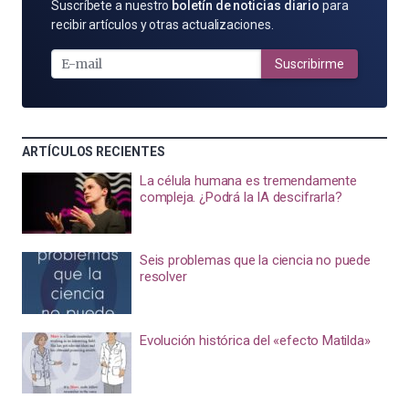
SUSCRÍBETE
Suscríbete a nuestro
boletín de noticias diario
para
POR
recibir artículos y otras actualizaciones.
E-
MAIL
Suscribirme
ARTÍCULOS RECIENTES
La célula humana es tremendamente
compleja. ¿Podrá la IA descifrarla?
Seis problemas que la ciencia no puede
resolver
Evolución histórica del «efecto Matilda»