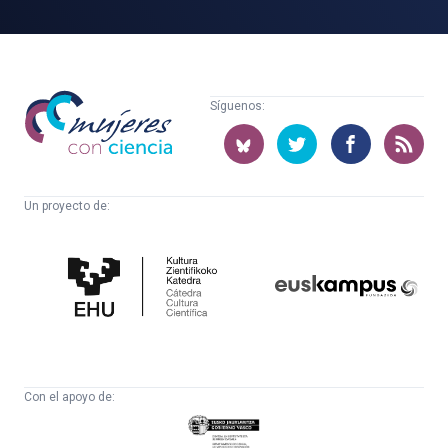
Mujeres
Síguenos:
con
ciencia
Un proyecto de:
Cátedra
Euskampus
de
Fundazioa
Cultura
Científica
Con el apoyo de:
Eusko