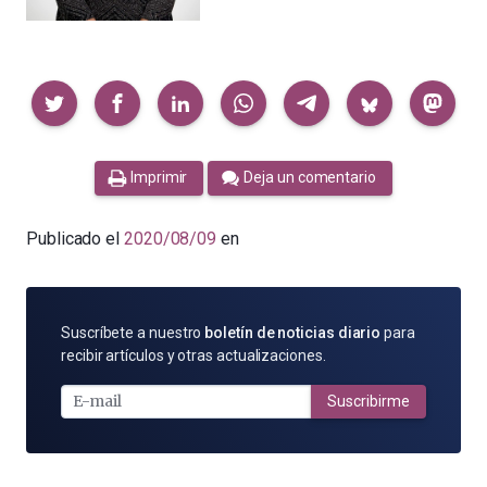
Compartir
Imprimir
Deja un comentario
Publicado el
2020/08/09
en
SUSCRÍBETE
Suscríbete a nuestro
boletín de noticias diario
para
POR
recibir artículos y otras actualizaciones.
E-
MAIL
Suscribirme