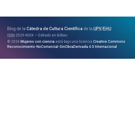
Jaurlaritza
-
Zientzia,
Unibertsitate
Blog de la
Cátedra de Cultura Científica
de la
UPV
/
EHU
eta
ISSN
2529-900X
Editado en Bilbao
Berrikuntza
2026
Mujeres con ciencia
está bajo una licencia
Creative Commons
Saila
Reconocimiento-NoComercial-SinObraDerivada 4.0 Internacional