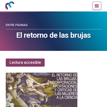
Mujeres
Un
con
blog
ciencia
de
—
la
ENTRE PÁGINAS
Cátedra
Cátedra
El retorno de las brujas
de
de
Cultura
Cultura
Científica
Científica
de
de
la
la
Lectura accesible
UPV/EHU
UPV/EHU