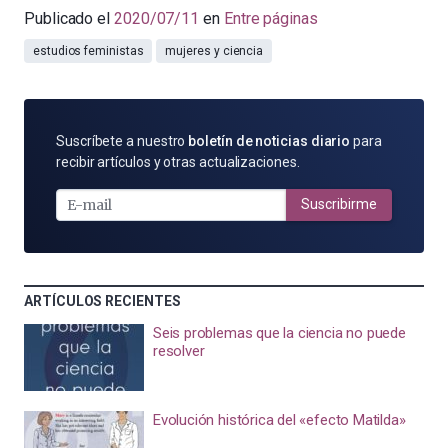
Publicado el
2020/07/11
en
Entre páginas
estudios feministas
mujeres y ciencia
SUSCRÍBETE
Suscríbete a nuestro
boletín de noticias diario
para
POR
recibir artículos y otras actualizaciones.
E-
MAIL
Suscribirme
ARTÍCULOS RECIENTES
Seis problemas que la ciencia no puede
resolver
Evolución histórica del «efecto Matilda»