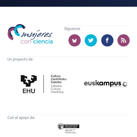
Mujeres
Síguenos:
con
ciencia
Un proyecto de:
Cátedra
Euskampus
de
Fundazioa
Cultura
Científica
Con el apoyo de:
Eusko
Jaurlaritza