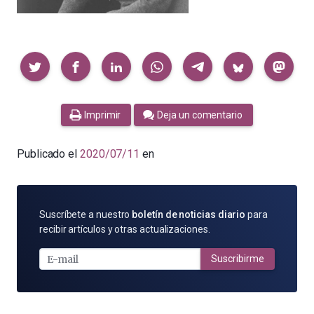
Compartir
Imprimir
Deja un comentario
Publicado el
2020/07/11
en
SUSCRÍBETE
Suscríbete a nuestro
boletín de noticias diario
para
POR
recibir artículos y otras actualizaciones.
E-
MAIL
Suscribirme