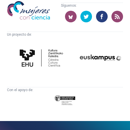
Mujeres
Síguenos:
con
ciencia
Un proyecto de:
Cátedra
Euskampus
de
Fundazioa
Cultura
Científica
Con el apoyo de:
Eusko
Jaurlaritza
-
Zientzia,
Unibertsitate