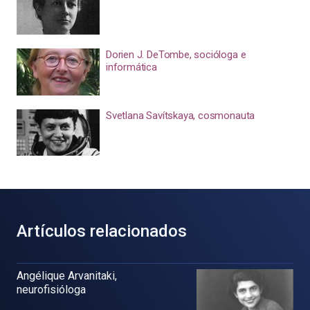
Dorien J. DeTombe, socióloga e
informática
Svetlana Savítskaya, cosmonauta
Artículos relacionados
Angélique Arvanitaki,
neurofisióloga