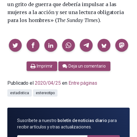
un grito de guerra que debería impulsar a las
mujeres a la acción y ser una lectura obligatoria
para los hombres» (
The Sunday Times
).
Compartir
Imprimir
Deja un comentario
Publicado el
2020/04/25
en
Entre páginas
estadistica
estereotipo
SUSCRÍBETE
Suscríbete a nuestro
boletín de noticias diario
para
POR
recibir artículos y otras actualizaciones.
E-