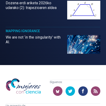
Dozena erdi ariketa 2026ko
udarako (2): trapezioaren aldea
MAPPING IGNORANCE
We are not ‘in the singularity’ with
AI.
Mujeres
Síguenos:
con
ciencia
Un proyecto de: