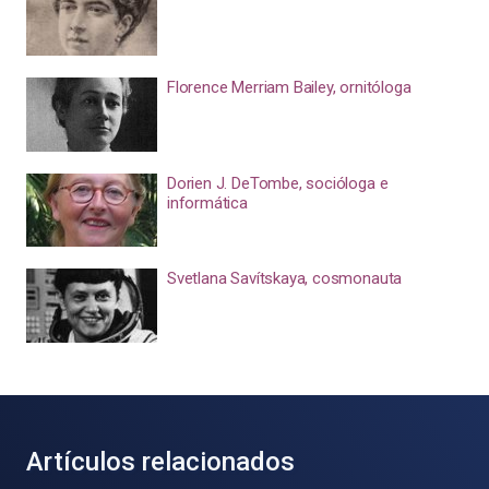
Florence Merriam Bailey, ornitóloga
Dorien J. DeTombe, socióloga e
informática
Svetlana Savítskaya, cosmonauta
Artículos relacionados