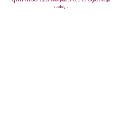
salud pública
virología
zoología