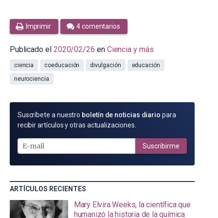
Imprimir
4 comentarios
Publicado el
2020/02/26
en
Ciencia y más
ciencia
coeducación
divulgación
educación
neurociencia
SUSCRÍBETE
Suscríbete a nuestro
boletín de noticias diario
para
POR
recibir artículos y otras actualizaciones.
E-
MAIL
Suscribirme
ARTÍCULOS RECIENTES
Mary Elvira Weeks, la científica que
humanizó la historia de la química