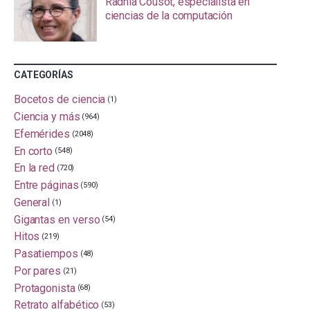
Radhia Cousot, especialista en
ciencias de la computación
CATEGORÍAS
Bocetos de ciencia
(1)
Ciencia y más
(964)
Efemérides
(2048)
En corto
(548)
En la red
(720)
Entre páginas
(590)
General
(1)
Gigantas en verso
(54)
Hitos
(219)
Pasatiempos
(48)
Por pares
(21)
Protagonista
(68)
Retrato alfabético
(53)