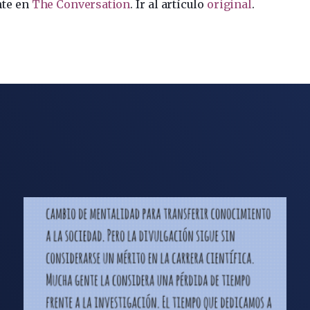
nte en
The Conversation
. Ir al artículo
original
.