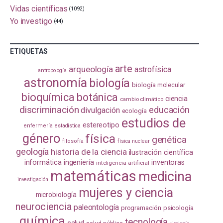
Vidas científicas
(1092)
Yo investigo
(44)
ETIQUETAS
arte
arqueología
astrofísica
antropología
astronomía
biología
biología molecular
bioquímica
botánica
ciencia
cambio climático
discriminación
educación
divulgación
ecología
estudios de
estereotipo
enfermería
estadistica
género
física
genética
filosofía
física nuclear
geología
historia de la ciencia
ilustración científica
informática
ingeniería
inventoras
inteligencia artificial
matemáticas
medicina
investigación
mujeres y ciencia
microbiología
neurociencia
paleontología
programación
psicología
química
tecnología
salud