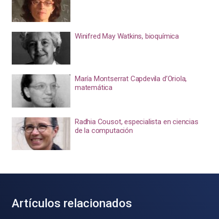
Winifred May Watkins, bioquímica
María Montserrat Capdevila d’Oriola,
matemática
Radhia Cousot, especialista en ciencias
de la computación
Artículos relacionados