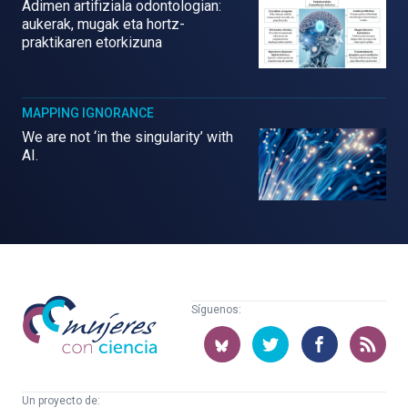
Adimen artifiziala odontologian:
aukerak, mugak eta hortz-
praktikaren etorkizuna
MAPPING IGNORANCE
We are not ‘in the singularity’ with
AI.
Mujeres
Síguenos:
con
ciencia
Un proyecto de: