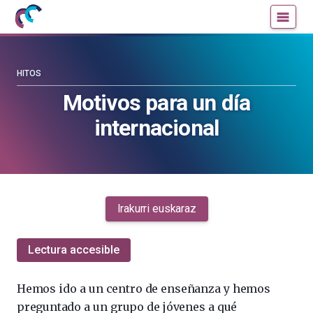
Mujeres
Un
con
blog
ciencia
de
—
la
HITOS
Cátedra
Cátedra
Motivos para un día
de
de
internacional
Cultura
Cultura
Científica
Científica
de
de
la
la
UPV/EHU
UPV/EHU
Irakurri euskaraz
Lectura accesible
Hemos ido a un centro de enseñanza y hemos
preguntado a un grupo de jóvenes a qué