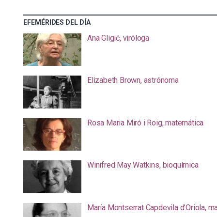
EFEMÉRIDES DEL DÍA
Ana Gligić, viróloga
Elizabeth Brown, astrónoma
Rosa Maria Miró i Roig, matemática
Winifred May Watkins, bioquímica
María Montserrat Capdevila d’Oriola, m