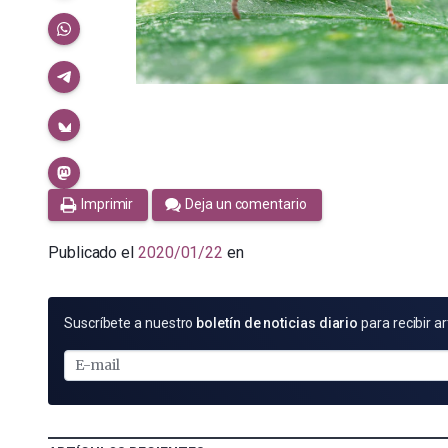
Imprimir
Deja un comentario
Publicado el
2020/01/22
en
SUSCRÍBETE
Suscríbete a nuestro
boletín de noticias diario
para recibir ar
POR
E-
MAIL