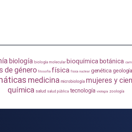
mía
biología
bioquímica
botánica
biología molecular
camb
s de género
física
genética
geologí
filosofía
física nuclear
áticas
medicina
mujeres y cie
microbiología
química
tecnología
salud
zoología
salud pública
virología