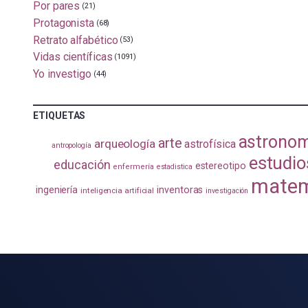
Por pares
(21)
Protagonista
(68)
Retrato alfabético
(53)
Vidas científicas
(1091)
Yo investigo
(44)
ETIQUETAS
astrono
arte
arqueología
astrofísica
antropología
estudio
educación
estereotipo
enfermería
estadistica
matem
ingeniería
inventoras
inteligencia artificial
investigación