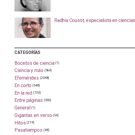
Radhia Cousot, especialista en ciencia
CATEGORÍAS
Bocetos de ciencia
(1)
Ciencia y más
(964)
Efemérides
(2048)
En corto
(548)
En la red
(720)
Entre páginas
(590)
General
(1)
Gigantas en verso
(54)
Hitos
(219)
Pasatiempos
(48)